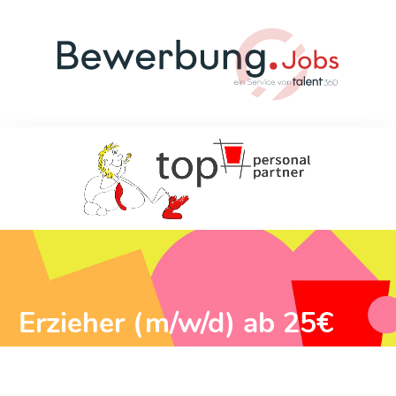
Erzieher (m/w/d) ab 25€