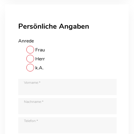
Persönliche Angaben
Anrede
Frau
Herr
k.A.
Vorname:*
Nachname:*
Telefon:*